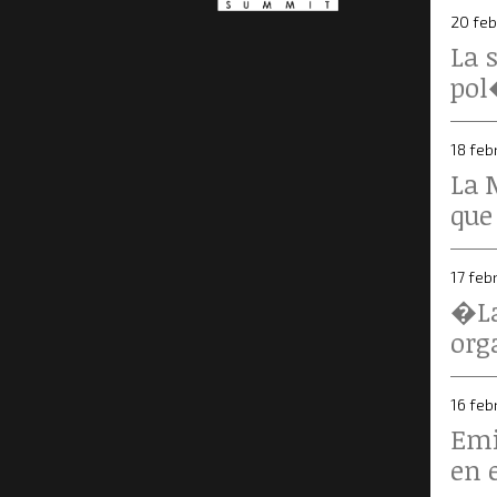
20 feb
La 
pol
18 feb
La 
que 
17 feb
�La
org
16 feb
Emi
en 