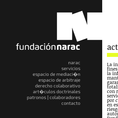
ac
narac
La i
servicios
fine
la i
espacio de mediaci�n
mant
espacio de arbitraje
gara
derecho colaborativo
total
con r
art�culos doctrinales
servi
patronos | colaboradores
por 
contacto
en e
riesg
auto