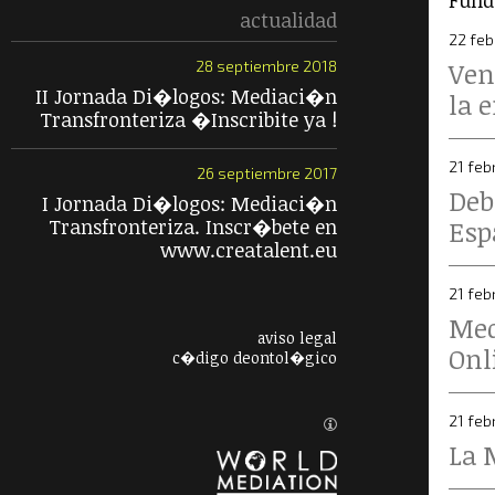
Fund
actualidad
22 feb
Ven
28 septiembre 2018
II Jornada Di�logos: Mediaci�n
la 
Transfronteriza �Inscribite ya !
21 feb
26 septiembre 2017
Deb
I Jornada Di�logos: Mediaci�n
Transfronteriza. Inscr�bete en
Es
www.creatalent.eu
21 feb
Med
aviso legal
Onl
c�digo deontol�gico
21 feb
La 