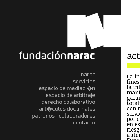
ac
narac
La i
servicios
fine
la i
espacio de mediaci�n
mant
espacio de arbitraje
gara
derecho colaborativo
total
con r
art�culos doctrinales
servi
patronos | colaboradores
por 
contacto
en e
riesg
auto