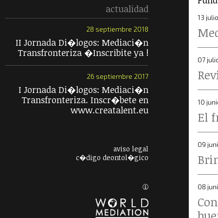
Fund
actualidad
13 juli
Med
28 septiembre 2018
II Jornada Di�logos: Mediaci�n
Transfronteriza �Inscribite ya !
07 juli
Rev
26 septiembre 2017
I Jornada Di�logos: Mediaci�n
Transfronteriza. Inscr�bete en
10 jun
www.creatalent.eu
El 
09 jun
aviso legal
Bri
c�digo deontol�gico
08 jun
Con
bue