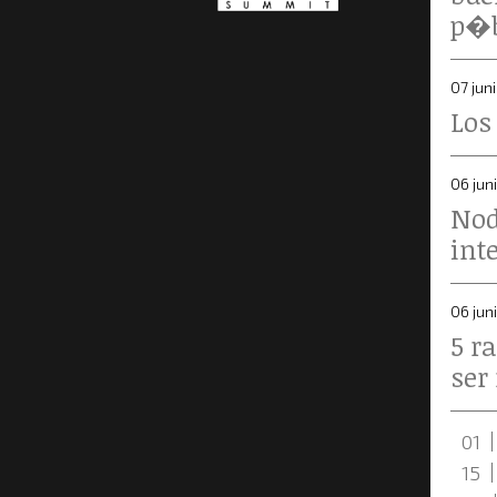
p�b
07 jun
Los
06 jun
Nod
int
06 jun
5 r
ser
01
15