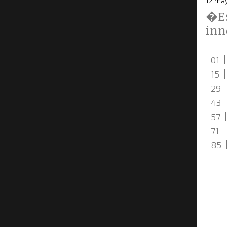
12 ma
�Es
inn
01
15
29
43
57
71
85