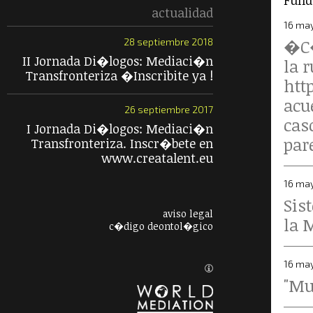
Fund
actualidad
16 ma
�C�
28 septiembre 2018
II Jornada Di�logos: Mediaci�n
la 
Transfronteriza �Inscribite ya !
htt
acu
26 septiembre 2017
cas
I Jornada Di�logos: Mediaci�n
par
Transfronteriza. Inscr�bete en
www.creatalent.eu
16 ma
Sis
aviso legal
la 
c�digo deontol�gico
16 ma
"Mu