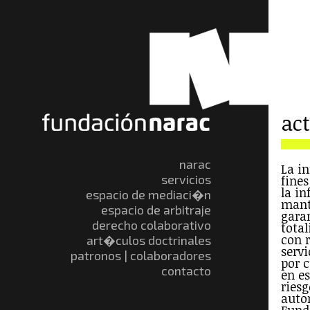
ac
narac
La i
servicios
fine
la i
espacio de mediaci�n
mant
espacio de arbitraje
gara
derecho colaborativo
total
con r
art�culos doctrinales
servi
patronos | colaboradores
por 
contacto
en e
riesg
auto