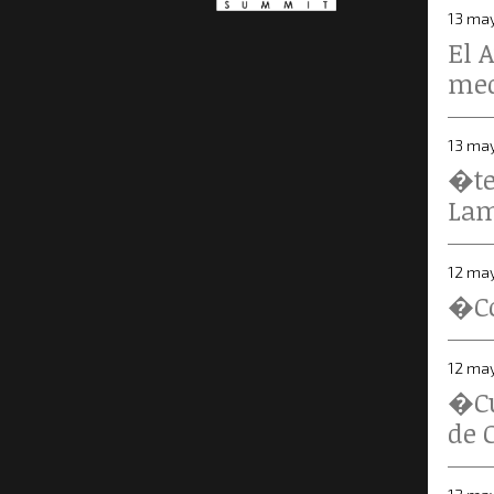
13 ma
El 
med
13 ma
�te
La
12 ma
�Co
12 ma
�Cu
de 