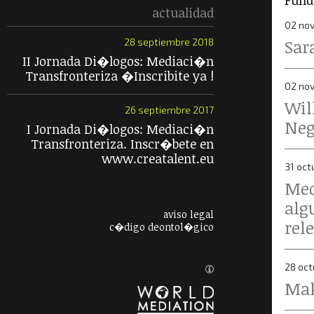
Fund
actualidad
02 no
Sar
28 septiembre 2018
II Jornada Di�logos: Mediaci�n
Transfronteriza �Inscribite ya !
02 no
Wil
26 septiembre 2017
Ne
I Jornada Di�logos: Mediaci�n
Transfronteriza. Inscr�bete en
www.creatalent.eu
31 oct
Med
alg
aviso legal
rel
c�digo deontol�gico
28 oct
Mak