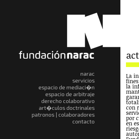
ac
narac
La i
servicios
fine
la i
espacio de mediaci�n
mant
espacio de arbitraje
gara
derecho colaborativo
total
con r
art�culos doctrinales
servi
patronos | colaboradores
por 
contacto
en e
riesg
auto