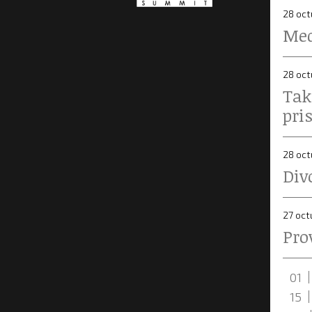
28 oct
Med
28 oct
Tak
pri
28 oct
Div
27 oct
Pro
01
15