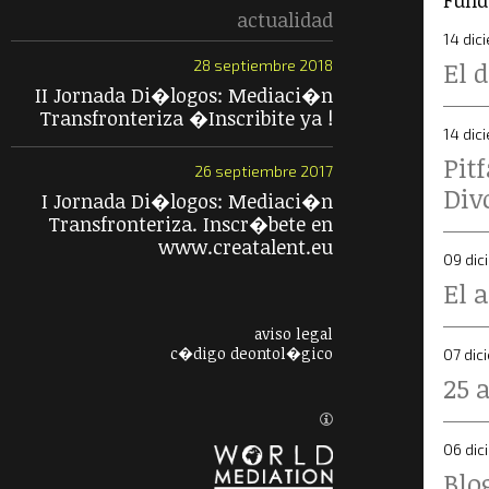
Fund
actualidad
14 dic
El 
28 septiembre 2018
II Jornada Di�logos: Mediaci�n
Transfronteriza �Inscribite ya !
14 dic
Pit
26 septiembre 2017
Div
I Jornada Di�logos: Mediaci�n
Transfronteriza. Inscr�bete en
www.creatalent.eu
09 dic
El 
aviso legal
c�digo deontol�gico
07 dic
25 
06 dic
Blo