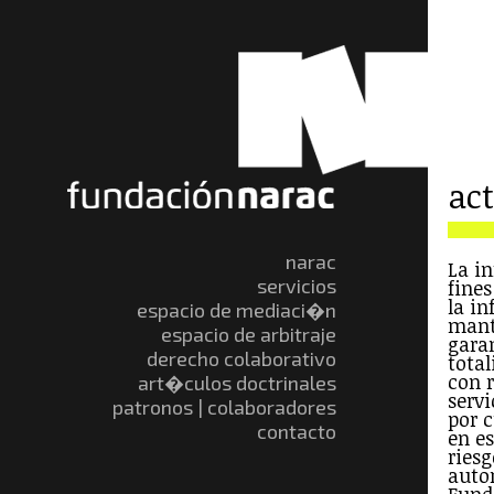
ac
narac
La i
servicios
fine
la i
espacio de mediaci�n
mant
espacio de arbitraje
gara
derecho colaborativo
total
con r
art�culos doctrinales
servi
patronos | colaboradores
por 
contacto
en e
riesg
auto