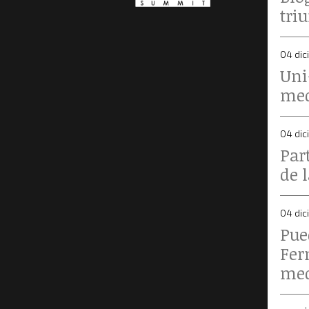
tri
04 dic
Uni
me
04 dic
Par
de 
04 dic
Pue
Fer
me